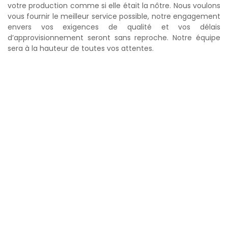
votre production comme si elle était la nôtre. Nous voulons
vous fournir le meilleur service possible, notre engagement
envers vos exigences de qualité et vos délais
d’approvisionnement seront sans reproche. Notre équipe
sera à la hauteur de toutes vos attentes.
Qui sommes-nous?
sinage CNC Solutech est une entreprise créée
U
originalement sous le nom de Conceptout. Le
propriétaire fondateur de l’époque fût M. Daniel
Rivard. Avec le temps, l’entreprise a fondé des
liens solides avec ses clients initiaux si bien qu’il en est né
une relation d’affaires de plus de 15 ans avec certains
d’entre eux. La nouvelle administration expérimentée dans